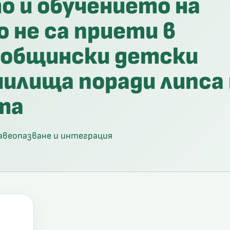
 и обучението на
 не са приети в
 общински детски
чилища поради липса
та
авеопазване и интеграция