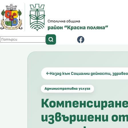
Skip
to
content
No
results
Назад към Социални дейности, здраве
Административна услуга
Компенсиране
извършени от