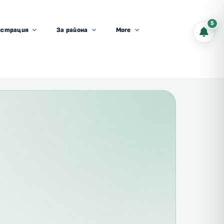
5
истрация
За района
More