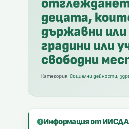
отглеждането
децата, които
държавни или
градини или у
свободни мес
Категория:
Социални дейности, здр
Информация от ИИСДА