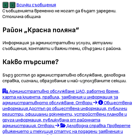
Всички съобщения
‹
›
Съобщенията временно не могат да бъдат заредени.
Столична община
Район „Красна поляна“
Информация за административни услуги, актуални
съобщения, контакти и важни теми, свързани с района.
Какво търсите?
Бърз достъп до административно обслужване, деловодна
справка, сигнали, образование и най-използваните секции.
Административно обслужване
ЦАО, работно време,
харта на клиента, правила, заявления и информация за
административното обслужване.
Отвори
Обществена
информация
Достъп до обществена информация, публични
регистри, официални документи, устройствени планове и
друга информация, публикувана от районната
администрация.
Отвори
Деловодна справка
Проверете
движението и текущия статус на подадени заявления и