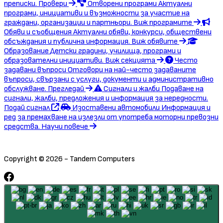
преписки.
Провери
Отворени програми
Актуални
програми, инициативи и възможности за участие на
граждани, организации и партньори.
Виж програмите
Обяви и съобщения
Актуални обяви, конкурси, обществени
обсъждания и публична информация.
Виж обявите
Образование
Детски градини, училища, програми и
образователни инициативи.
Виж секцията
Често
задавани въпроси
Отговори на най-често задаваните
въпроси, свързани с услуги, документи и административно
обслужване.
Прегледай
Сигнали и жалби
Подаване на
сигнали, жалби, предложения и информация за нередности.
Подай сигнал
Изоставени автомобили
Информация и
ред за премахване на излезли от употреба моторни превозни
средства.
Научи повече
Copyright © 2026 - Tandem Computers