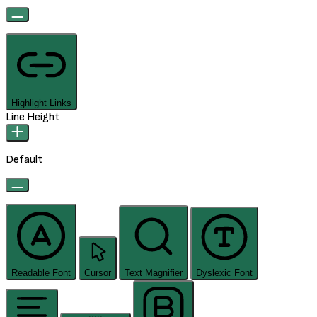
Highlight Links
Line Height
Default
Readable Font
Cursor
Text Magnifier
Dyslexic Font