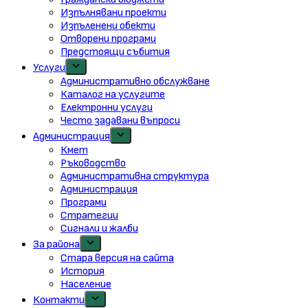
Изпълнявани проекти
Изпъленени обекти
Отворени програми
Предстоящи събития
Услуги
Административно обслужване
Каталог на услугите
Електронни услуги
Често задавани въпроси
Администрация
Кмет
Ръководство
Административна структура
Администрация
Програми
Стратегии
Сигнали и жалби
За района
Стара версия на сайта
История
Население
Контакти