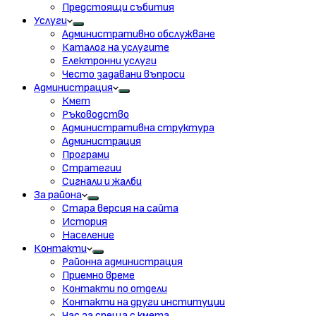
Предстоящи събития
Услуги
Административно обслужване
Каталог на услугите
Електронни услуги
Често задавани въпроси
Администрация
Кмет
Ръководство
Административна структура
Администрация
Програми
Стратегии
Сигнали и жалби
За района
Стара версия на сайта
История
Население
Контакти
Районна администрация
Приемно време
Контакти по отдели
Контакти на други институции
Час за среща с кмета