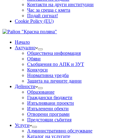
Контакти на други институции
Час за среща с кмета
Подай сигнал!
Cookie Policy (EU)
Начало
Актуално
Обществена информация
Обяви
Съобщения по АПК и ЗУТ
Конкурси
Нормативна уредба
Защита на личните данни
Дейности
Образование
Граждански бюджети
Изпълнявани проекти
Изпъленени обекти
Отворени програми
Предстоящи събития
Услуги
Административно обслужване
Каталог на услугите