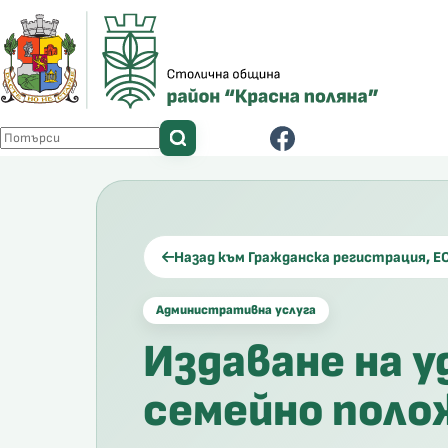
Skip
to
content
No
results
Назад към Гражданска регистрация, Е
Административна услуга
Издаване на 
семейно полож