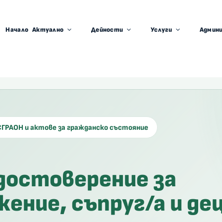
Начало
Актуално
Дейности
Услуги
Админ
СГРАОН и актове за гражданско състояние
удостоверение за
ение, съпруг/а и де