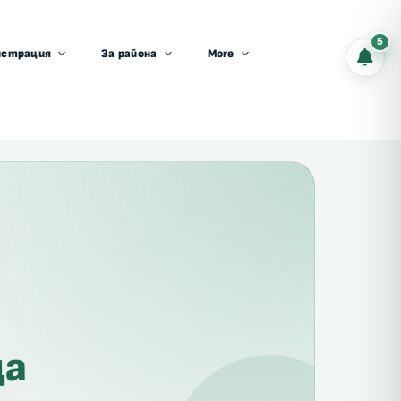
5
истрация
За района
More
ца