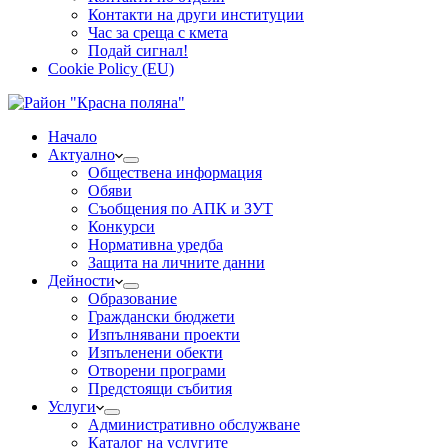
Контакти на други институции
Час за среща с кмета
Подай сигнал!
Cookie Policy (EU)
Начало
Актуално
Обществена информация
Обяви
Съобщения по АПК и ЗУТ
Конкурси
Нормативна уредба
Защита на личните данни
Дейности
Образование
Граждански бюджети
Изпълнявани проекти
Изпъленени обекти
Отворени програми
Предстоящи събития
Услуги
Административно обслужване
Каталог на услугите