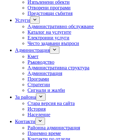
Изпъленени обекти
Отворени програми
Предстоящи събития
Услуги
Административно обслужване
Каталог на услугите
Електронни услуги
Често задавани въпроси
Администрация
Кмет
Ръководство
Административна структура
Администрация
Програми
Стратегии
Сигнали и жалби
За района
Стара версия на сайта
История
Население
Контакти
Районна администрация
Приемно време
Контакти по отдели