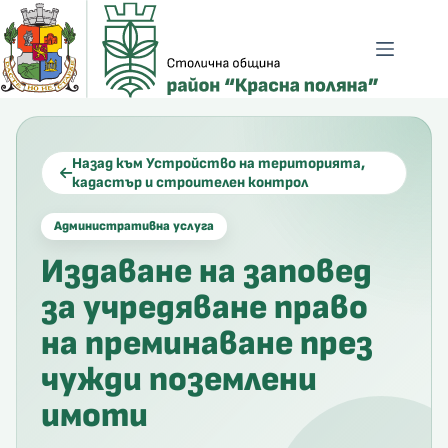
Skip
to
content
Назад към Устройство на територията,
кадастър и строителен контрол
Административна услуга
Издаване на заповед
за учредяване право
на преминаване през
чужди поземлени
ено зрение
имоти