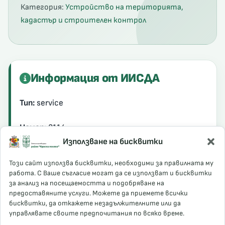
Категория:
Устройство на територията,
кадастър и строителен контрол
пилепсия
 ADHD
Информация от ИИСДА
Тип:
service
Номер:
2114
Използване на бисквитки
пилепсия
Официална информация
Този сайт използва бисквитки, необходими за правилната му
работа. С Ваше съгласие могат да се използват и бисквитки
за анализ на посещаемостта и подобряване на
предоставяните услуги. Можете да приемете всички
бисквитки, да откажете незадължителните или да
Подробна информация за услугата все още не е
управлявате своите предпочитания по всяко време.
въведена.