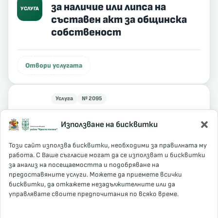
за наличие или липса на
УСЛУГА
съставен акт за общинска
собственост
Отвори услугата
Услуга
№ 2095
Справки по актовите книги и
Използване на бисквитки
издаване на заверени копия
УСЛУГА
от документи относно
Този сайт използва бисквитки, необходими за правилната му
общинска собственост
работа. С Ваше съгласие могат да се използват и бисквитки
за анализ на посещаемостта и подобряване на
предоставяните услуги. Можете да приемете всички
бисквитки, да откажете незадължителните или да
Отвори услугата
управлявате своите предпочитания по всяко време.