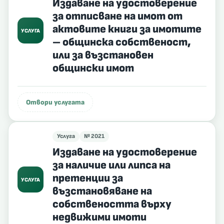
Издаване на удостоверение
за отписване на имот от
актовите книги за имотите
УСЛУГА
– общинска собственост,
или за възстановен
общински имот
Отвори услугата
Услуга
№ 2021
Издаване на удостоверение
за наличие или липса на
претенции за
УСЛУГА
възстановяване на
собствеността върху
недвижими имоти