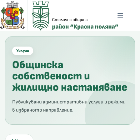
Skip
to
content
Услуги
Общинска
собственост и
жилищно настаняване
Публикувани административни услуги и режими
в избраното направление.
ено зрение