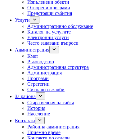
Изпъленени обекти
Отворени програми
Предстоящи събития
Услуги
Административно обслужване
Каталог на услугите
Електронни услуги
Често задавани въпроси
Администрация
Кмет
Ръководство
Административна структура
Администрация
Програми
Стратегии
Сигнали и жалби
За района
Стара версия на сайта
История
Население
Контакти
Районна администрация
Приемно време
Контакти по отдели