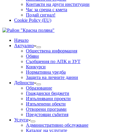
Контакти на други институции
Час за среща с кмета
Подай сигнал!
Cookie Policy (EU)
Начало
Актуално
Обществена информация
Обяви
Съобщения по АПК и ЗУТ
Конкурси
Нормативна уредба
Защита на личните данни
Дейности
Образование
Граждански бюджети
Изпълнявани проекти
Изпъленени обекти
Отворени програми
Предстоящи събития
Услуги
Административно обслужване
Каталог на услугите