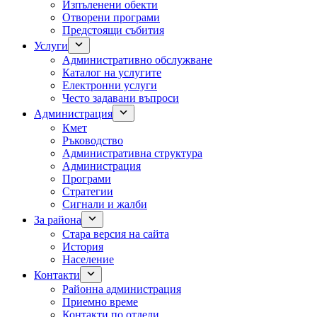
Изпъленени обекти
Отворени програми
Предстоящи събития
Услуги
Административно обслужване
Каталог на услугите
Електронни услуги
Често задавани въпроси
Администрация
Кмет
Ръководство
Административна структура
Администрация
Програми
Стратегии
Сигнали и жалби
За района
Стара версия на сайта
История
Население
Контакти
Районна администрация
Приемно време
Контакти по отдели