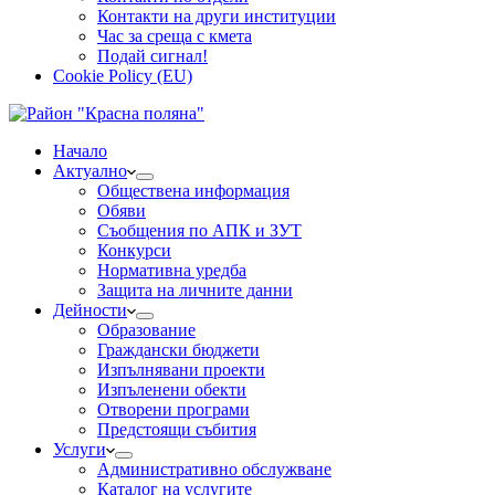
Контакти на други институции
Час за среща с кмета
Подай сигнал!
Cookie Policy (EU)
Начало
Актуално
Обществена информация
Обяви
Съобщения по АПК и ЗУТ
Конкурси
Нормативна уредба
Защита на личните данни
Дейности
Образование
Граждански бюджети
Изпълнявани проекти
Изпъленени обекти
Отворени програми
Предстоящи събития
Услуги
Административно обслужване
Каталог на услугите